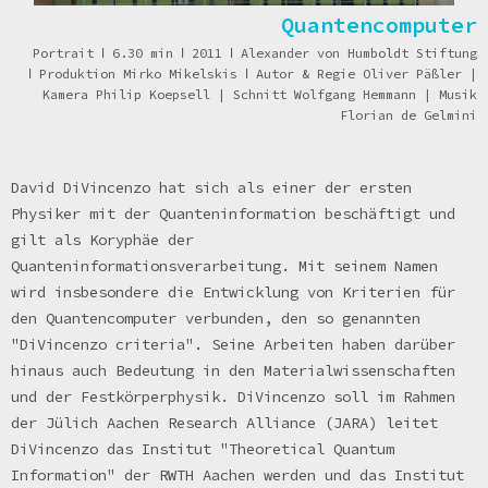
Quantencomputer
Portrait
ǀ
6.30 min
ǀ
2011
ǀ
Alexander von Humboldt Stiftung
ǀ
Produktion Mirko Mikelskis
ǀ
Autor & Regie Oliver Päßler |
Kamera Philip Koepsell | Schnitt Wolfgang Hemmann | Musik
Florian de Gelmini
David DiVincenzo hat sich als einer der ersten
Physiker mit der Quanteninformation beschäftigt und
gilt als Koryphäe der
Quanteninformationsverarbeitung. Mit seinem Namen
wird insbesondere die Entwicklung von Kriterien für
den Quantencomputer verbunden, den so genannten
"DiVincenzo criteria". Seine Arbeiten haben darüber
hinaus auch Bedeutung in den Materialwissenschaften
und der Festkörperphysik. DiVincenzo soll im Rahmen
der Jülich Aachen Research Alliance (JARA) leitet
DiVincenzo das Institut "Theoretical Quantum
Information" der RWTH Aachen werden und das Institut