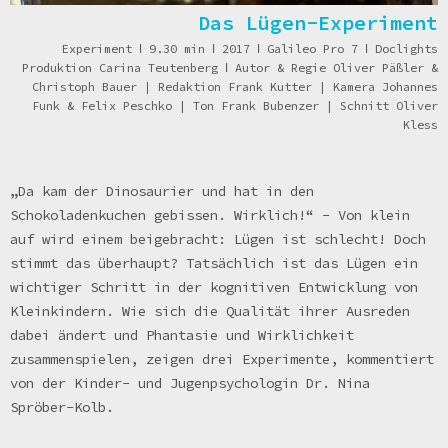
Das Lügen-Experiment
Experiment
ǀ
9.30 min
ǀ
2017
ǀ
Galileo Pro 7
ǀ
Doclights
Produktion Carina Teutenberg
ǀ
Autor & Regie Oliver Päßler &
Christoph Bauer | Redaktion Frank Kutter | Kamera Johannes
Funk & Felix Peschko | Ton Frank Bubenzer | Schnitt Oliver
Kless
„Da kam der Dinosaurier und hat in den
Schokoladenkuchen gebissen. Wirklich!“ - Von klein
auf wird einem beigebracht: Lügen ist schlecht! Doch
stimmt das überhaupt? Tatsächlich ist das Lügen ein
wichtiger Schritt in der kognitiven Entwicklung von
Kleinkindern. Wie sich die Qualität ihrer Ausreden
dabei ändert und Phantasie und Wirklichkeit
zusammenspielen, zeigen drei Experimente, kommentiert
von der Kinder- und Jugenpsychologin Dr. Nina
Spröber-Kolb.