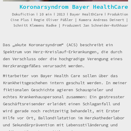
Koronarsyndrom Bayer HealthCare
Dokufiction
ǀ
10 min
ǀ
2013
ǀ
Bayer HealthCare
ǀ
Produktion
Cine Plus
ǀ
Regie Oliver Päßler | Kamera Andreas Deinert |
Schnitt Klemens Radke | Produzent Jan Schneider-Rothhaar
Das „akute Koronarsyndrom“ (ACS) beschreibt ein
Spektrum von Herz-Kreislauf-Erkrankungen, die durch
den Verschluss oder die hochgradige Verengung eines
Herzkranzgefäßes verursacht werden.
Mitarbeiter von Bayer Health Care sollen über das
Krankheitsgeschehen intern geschult werden. In meiner
fiktionalen Geschichte agieren Schauspieler und
echtes Krankenhauspersonal zusammen: Ein gestresster
Geschäftsreisender erleidet einen Schlaganfall und
wird gerade noch rechtzeitig behandelt, mit Erster
Hilfe vor Ort, Ballondilatation im Herzkathederlabor
und Sekundärprävention mit Lebensstiländerung und