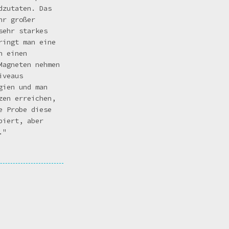
dzutaten. Das
hr großer
sehr starkes
ringt man eine
n einen
Magneten nehmen
iveaus
gien und man
zen erreichen,
e Probe diese
biert, aber
t."