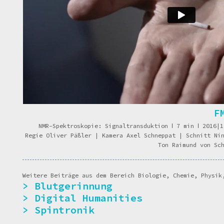
F
NMR-Spektroskopie: Signaltransduktion
ǀ
7 min
ǀ
2016|
Regie Oliver Päßler | Kamera Axel Schneppat | Schnitt Ni
Ton Raimund von Sc
Weitere Beiträge aus dem Bereich Biologie, Chemie, Physik
Blutgerinnung
Digital Humanities
Spintronik