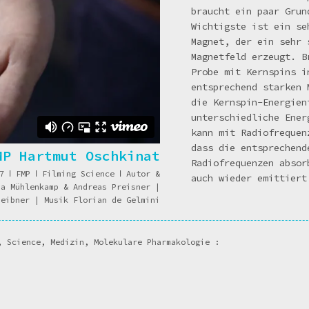
braucht ein paar Grun
Wichtigste ist ein se
Magnet, der ein sehr 
Magnetfeld erzeugt. B
Probe mit Kernspins i
entsprechend starken 
die Kernspin-Energien
unterschiedliche Ener
kann mit Radiofrequen
dass die entsprechend
MP Hartmut Oschkinat
Radiofrequenzen absor
17
ǀ
FMP
ǀ
Filming Science
ǀ
Autor &
auch wieder emittier
na Mühlenkamp & Andreas Preisner |
heibner | Musik Florian de Gelmini
, Science, Medizin, Molekulare Pharmakologie :