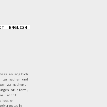
CT
ENGLISH
dass es möglich
r zu machen und
bar zu machen,
ungen studiert,
ielleicht
bisschen
pektroskopie