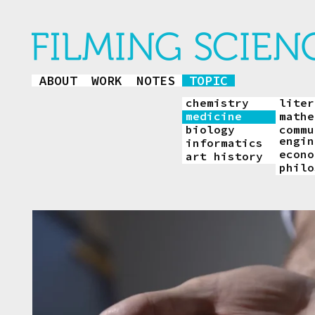
ABOUT
WORK
NOTES
TOPIC
chemistry
liter
medicine
mathe
biology
commu
engin
informatics
econo
art history
philo