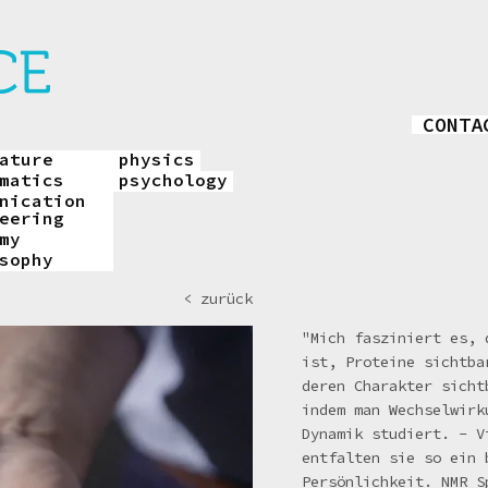
CONTA
ature
physics
matics
psychology
nication
eering
my
sophy
< zurück
"Mich fasziniert es, 
ist, Proteine sichtba
deren Charakter sicht
indem man Wechselwirk
Dynamik studiert. - V
entfalten sie so ein 
Persönlichkeit. NMR S