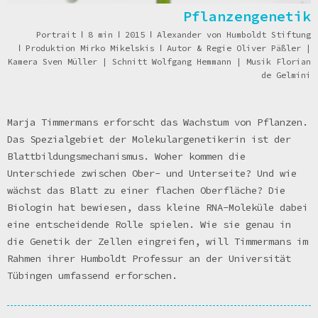
Pflanzengenetik
Portrait
ǀ
8 min
ǀ
2015
ǀ
Alexander von Humboldt Stiftung
ǀ
Produktion Mirko Mikelskis
ǀ
Autor & Regie Oliver Päßler |
Kamera Sven Müller | Schnitt Wolfgang Hemmann | Musik Florian
de Gelmini
Marja Timmermans erforscht das Wachstum von Pflanzen.
Das Spezialgebiet der Molekulargenetikerin ist der
Blattbildungsmechanismus. Woher kommen die
Unterschiede zwischen Ober- und Unterseite? Und wie
wächst das Blatt zu einer flachen Oberfläche? Die
Biologin hat bewiesen, dass kleine RNA-Moleküle dabei
eine entscheidende Rolle spielen. Wie sie genau in
die Genetik der Zellen eingreifen, will Timmermans im
Rahmen ihrer Humboldt Professur an der Universität
Tübingen umfassend erforschen.