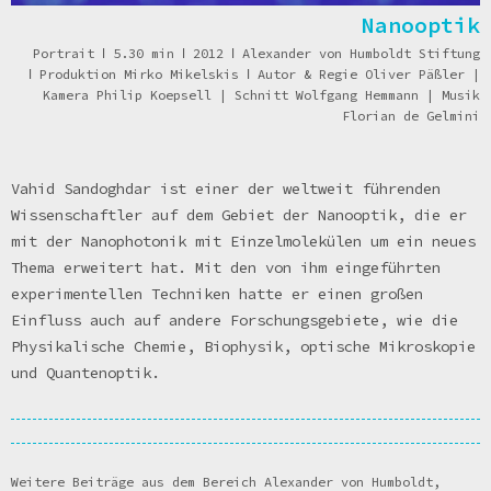
Nanooptik
Portrait
ǀ
5.30 min
ǀ
2012
ǀ
Alexander von Humboldt Stiftung
ǀ
Produktion Mirko Mikelskis
ǀ
Autor & Regie Oliver Päßler |
Kamera Philip Koepsell | Schnitt Wolfgang Hemmann | Musik
Florian de Gelmini
Vahid Sandoghdar ist einer der weltweit führenden
Wissenschaftler auf dem Gebiet der Nanooptik, die er
mit der Nanophotonik mit Einzelmolekülen um ein neues
Thema erweitert hat. Mit den von ihm eingeführten
experimentellen Techniken hatte er einen großen
Einfluss auch auf andere Forschungsgebiete, wie die
Physikalische Chemie, Biophysik, optische Mikroskopie
und Quantenoptik.
Weitere Beiträge aus dem Bereich Alexander von Humboldt,