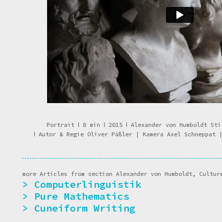
Portrait
ǀ
8 min
ǀ
2015
ǀ
Alexander von Humboldt St
ǀ
Autor & Regie Oliver Päßler | Kamera Axel Schneppat |
more Articles from section Alexander von Humboldt, Cultur
Computerlinguistik
Pure Mathematics
Cuneiform Writing