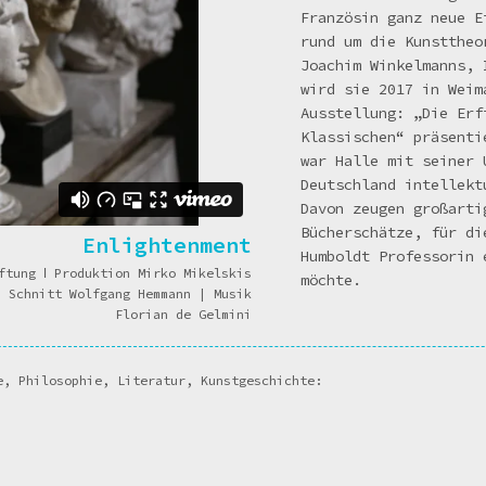
Französin ganz neue E
rund um die Kunsttheo
Joachim Winkelmanns, 
wird sie 2017 in Weim
Ausstellung: „Die Erf
Klassischen“ präsenti
war Halle mit seiner 
Deutschland intellekt
Davon zeugen großarti
Bücherschätze, für di
Enlightenment
Humboldt Professorin 
iftung
ǀ
Produktion Mirko Mikelskis
möchte.
 Schnitt Wolfgang Hemmann | Musik
Florian de Gelmini
e, Philosophie, Literatur, Kunstgeschichte: