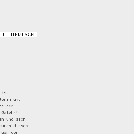
CT
DEUTSCH
 ist
lerin und
he der
 Gelehrte
en und sich
puren dieses
ngen der