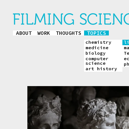
ABOUT
WORK
THOUGHTS
TOPICS
chemistry
l
medicine
m
biology
T
computer
e
science
p
art history