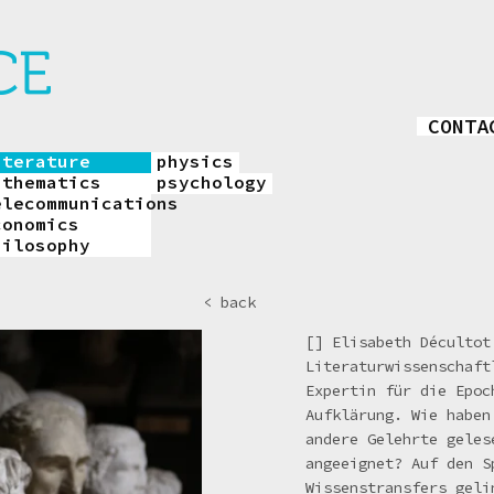
CONTA
iterature
physics
athematics
psychology
elecommunications
conomics
hilosophy
< back
[] Elisabeth Décultot
Literaturwissenschaft
Expertin für die Epoc
Aufklärung. Wie haben
andere Gelehrte geles
angeeignet? Auf den S
Wissenstransfers geli