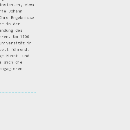
insichten, etwa
rie Johann
Ihre Ergebnisse
ar in der
indung des
eren. Um 1700
Universität in
uell führend.
ge Kunst- und
e sich die
engagieren